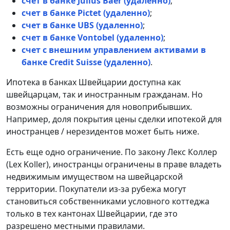
счет в банке Julius Baer (удаленно)
;
счет в банке Pictet (удаленно)
;
счет в банке UBS (удаленно)
;
счет в банке Vontobel (удаленно)
;
счет с внешним управлением активами в
банке Credit Suisse (удаленно)
.
Ипотека в банках Швейцарии доступна как
швейцарцам, так и иностранным гражданам. Но
возможны ограничения для новоприбывших.
Например, доля покрытия цены сделки ипотекой для
иностранцев / нерезидентов может быть ниже.
Есть еще одно ограничение. По закону Лекс Коллер
(Lex Koller), иностранцы ограничены в праве владеть
недвижимым имуществом на швейцарской
территории. Покупатели из-за рубежа могут
становиться собственниками условного коттеджа
только в тех кантонах Швейцарии, где это
разрешено местными правилами.