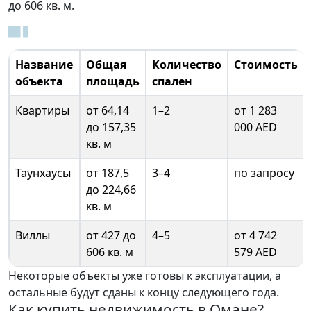
до 606 кв. м.
Название
Общая
Количество
Стоимость
объекта
площадь
спален
Квартиры
от 64,14
1–2
от 1 283
до 157,35
000 AED
кв. м
Таунхаусы
от 187,5
3–4
по запросу
до 224,66
кв. м
Виллы
от 427 до
4–5
от 4 742
606 кв. м
579 AED
Некоторые объекты уже готовы к эксплуатации, а
остальные будут сданы к концу следующего года.
Как купить недвижимость в Омане?