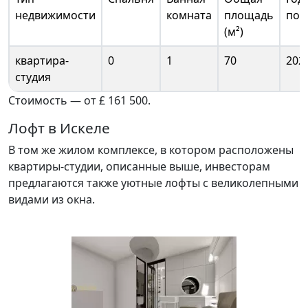
недвижимости
комната
площадь
пос
(м²)
квартира-
0
1
70
202
студия
Стоимость — от £ 161 500.
Лофт в Искеле
В том же жилом комплексе, в котором расположены
квартиры-студии, описанные выше, инвесторам
предлагаются также уютные лофты с великолепными
видами из окна.