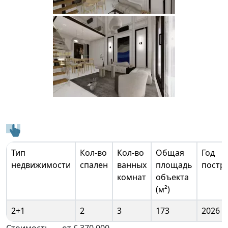
Тип
Кол-во
Кол-во
Общая
Год
недвижимости
спален
ванных
площадь
постр
комнат
объекта
(м²)
2+1
2
3
173
2026
Стоимость — от £ 370 000.