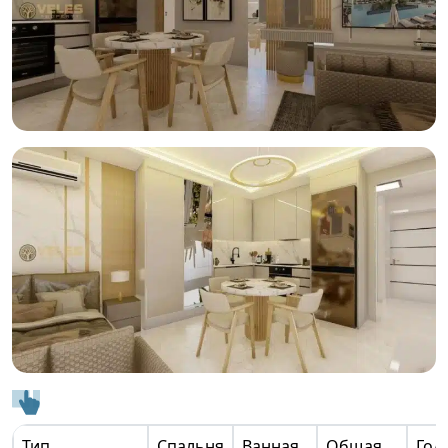
Тип
Спальня
Ванная
Общая
Год