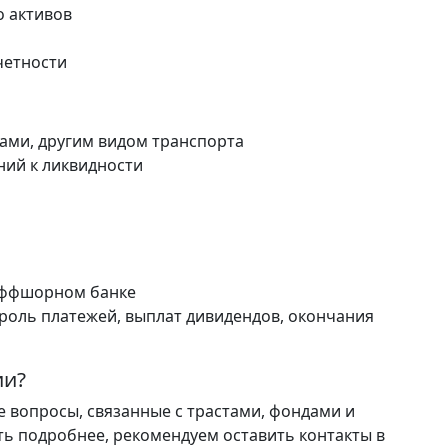
о активов
четности
ами, другим видом транспорта
ний к ликвидности
 оффшорном банке
роль платежей, выплат дивидендов, окончания
ии?
се вопросы, связанные с трастами, фондами и
ь подробнее, рекомендуем оставить контакты в