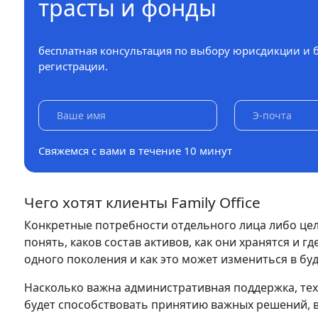
трасты и фонды
бесплатная консультация по выбору юрисдикции и 
регистрации.
Свяжемся с вами в течение 10 минут
Чего хотят клиенты Family Office
Конкретные потребности отдельного лица либо цел
понять, каков состав активов, как они хранятся и 
одного поколения и как это может измениться в б
Насколько важна административная поддержка, техн
будет способствовать принятию важных решений, 