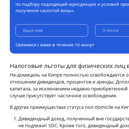
по подбору подходящей юрисдикции и условий про
получения «золотой визы».
Свяжемся с вами в течение 10 минут
Налоговые льготы для физических лиц в
Не-домициль на Кипре полностью освобождается от
отношении дивидендов, процентов и аренды. Допол
капитала, за исключением недавно приобретенной 
случае присутствует частичное освобождение.
В других преимуществах статуса non-domicile на Ки
Дивидендный доход, полученный вне государства
не подлежит SDC. Кроме того, дивидендный до