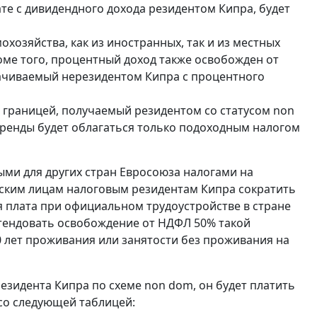
ате с дивидендного дохода резидентом Кипра, будет
хозяйства, как из иностранных, так и из местных
роме того, процентный доход также освобожден от
лачиваемый нерезидентом Кипра с процентного
 границей, получаемый резидентом со статусом non
 аренды будет облагаться только подоходным налогом
ми для других стран Евросоюза налогами на
еским лицам налоговым резидентам Кипра сократить
я плата при официальном трудоустройстве в стране
ретендовать освобождение от НДФЛ 50% такой
 лет проживания или занятости без проживания на
резидента Кипра по схеме non dom, он будет платить
 со следующей таблицей: