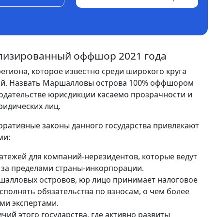
лизированный оффшор 2021 года
егиона, которое известно среди широкого круга
ий. Назвать Маршалловы острова 100% оффшором
нодательстве юрисдикции касаемо прозрачности и
ридических лиц.
поративные законы данного государства привлекают
ми:
атежей для компаний-нерезидентов, которые ведут
 за пределами страны-инкорпорации.
ршалловых островов, юр лицо принимает налоговое
сполнять обязательства по взносам, о чем более
ми экспертами.
чий этого государства, где активно развиты