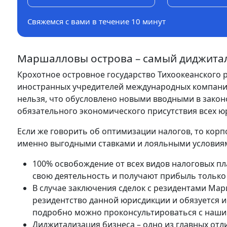
Свяжемся с вами в течение 10 минут
Маршалловы острова – самый диджита
Крохотное островное государство Тихоокеанского р
иностранных учредителей международных компан
нельзя, что обусловлено новыми вводными в зако
обязательного экономического присутствия всех ю
Если же говорить об оптимизации налогов, то кор
именно выгодными ставками и лояльными условия
100% освобождение от всех видов налоговых пл
свою деятельность и получают прибыль только
В случае заключения сделок с резидентами Ма
резидентство данной юрисдикции и обязуется и
подробно можно проконсультироваться с наши
Диджитализация бизнеса – одно из главных отли