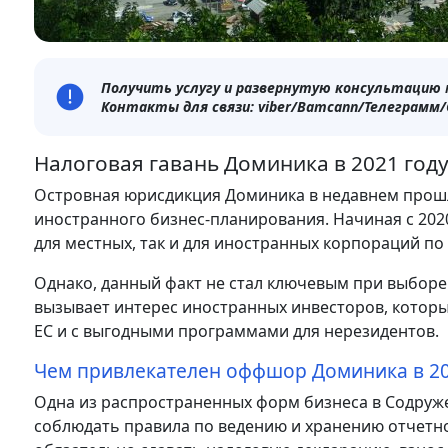
Получить услугу и развернутую консультацию мо
Контакты для связи: viber/Ватсапп/Телеграмм/Ска
Налоговая гавань Доминика в 2021 год
Островная юрисдикция Доминика в недавнем прошл
иностранного бизнес-планирования. Начиная с 2020
для местных, так и для иностранных корпораций по 
Однако, данный факт не стал ключевым при выборе
вызывает интерес иностранных инвесторов, которы
ЕС и с выгодными программами для нерезидентов.
Чем привлекателен оффшор Доминика в 20
Одна из распространенных форм бизнеса в Содруже
соблюдать правила по ведению и хранению отчетно