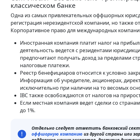
классическом банке
Одна из самых привлекательных оффшорных юрисдик
регистрация нерезидентской компании, но также от
Корпоративное право для международных компаний
Иностранная компания платит налог на прибыль 
деятельность ведется с резидентами юрисдикц
предпочитают получать доход за пределами ст
налоговые платежи.
Реестр бенефициаров относится к условно закр
Информация об учредителе, акционерах, дирек
исключительно при наличии на то весомых осн
IBC также освобождаются от налогов на прирост
Если местная компания ведет сделки со страна
до 1%.
Отдельно следует отметить банковский сект
оффшорную компанию
из другой страны или за
поддержке наших экспертов, доступна дистанц