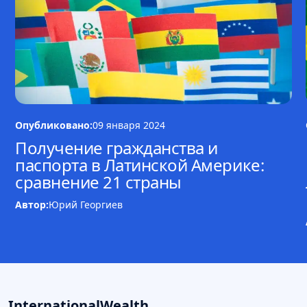
Опубликовано:
09 января 2024
Получение гражданства и
паспорта в Латинской Америке:
сравнение 21 страны
Автор:
Юрий Георгиев
InternationalWealth