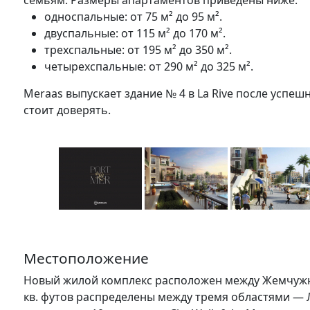
семьям. Размеры апартаментов приведены ниже:
односпальные: от 75 м² до 95 м².
двуспальные: от 115 м² до 170 м².
трехспальные: от 195 м² до 350 м².
четырехспальные: от 290 м² до 325 м².
Meraas выпускает здание № 4 в La Rive после успешн
стоит доверять.
Местоположение
Новый жилой комплекс расположен между Жемчужно
кв. футов распределены между тремя областями — 