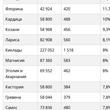
Флорина
42 924
420
11,
Кардица
58 800
488
10
Козани
58 968
456
9,3
Лариса
82 908
560
8,1
Киклады
227 052
1 518
8%
Магнисия
87 360
583
8%
Этолия и
69 552
462
8%
Акарнания
Кастория
58 800
384
7,8
Гревена
58 044
379
7,8
Самос
73 836
480
7,8