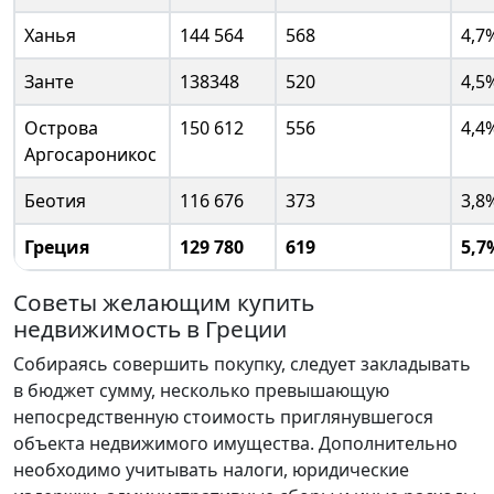
Ханья
144 564
568
4,7
Занте
138348
520
4,5
Острова
150 612
556
4,4
Аргосароникос
Беотия
116 676
373
3,8
Греция
129 780
619
5,7
Советы желающим купить
недвижимость в Греции
Собираясь совершить покупку, следует закладывать
в бюджет сумму, несколько превышающую
непосредственную стоимость приглянувшегося
объекта недвижимого имущества. Дополнительно
необходимо учитывать налоги, юридические