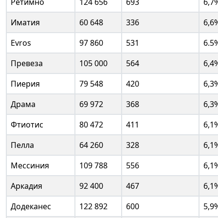
Ретимно
124 656
693
6,7
Иматия
60 648
336
6,6
Evros
97 860
531
6.5
Превеза
105 000
564
6,4
Пиерия
79 548
420
6,3
Драма
69 972
368
6,3
Фтиотис
80 472
411
6,1
Пелла
64 260
328
6,1
Мессиния
109 788
556
6,1
Аркадия
92 400
467
6,1
Додеканес
122 892
600
5,9