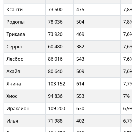
Ксанти
73 500
475
7,8
Родопы
78 036
504
7,8
Трикала
73 920
469
7,6
Серрес
60 480
382
7,6
Лесбос
86 016
543
7,6
Ахайя
80 640
509
7,6
Янина
103 152
614
7,7
Хиос
94 836
553
7%
Ираклион
109 200
630
6,9
Илья
71 988
402
6,7