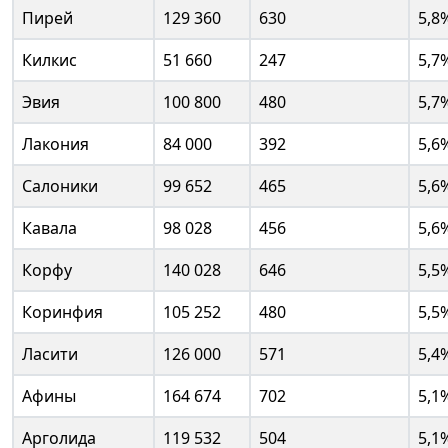
Пирей
129 360
630
5,8
Килкис
51 660
247
5,7
Эвия
100 800
480
5,7
Лакония
84 000
392
5,6
Салоники
99 652
465
5,6
Кавала
98 028
456
5,6
Корфу
140 028
646
5,5
Коринфия
105 252
480
5,5
Ласити
126 000
571
5,4
Афины
164 674
702
5,1
Арголида
119 532
504
5,1