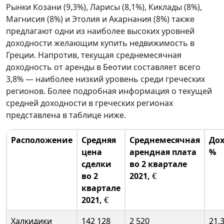
Рынки Козани (9,3%), Ларисы (8,1%), Киклады (8%),
Магнисия (8%) и Этолия и Акарнания (8%) также
предлагают одни из наиболее высоких уровней
доходности желающим купить недвижимость в
Греции. Напротив, текущая среднемесячная
доходность от аренды в Беотии составляет всего
3,8% — наиболее низкий уровень среди греческих
регионов. Более подробная информация о текущей
средней доходности в греческих регионах
представлена в таблице ниже.
Расположение
Средняя
Среднемесячная
Дох
цена
арендная плата
%
сделки
во 2 квартале
во 2
2021,
€
квартале
2021,
€
Халкидики
142 128
2 520
21,