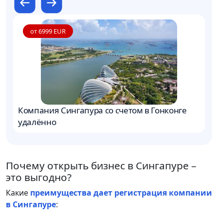
от 6999 EUR
Компания Сингапура со счетом в Гонконге
Г
удалённо
С
Почему открыть бизнес в Сингапуре –
это выгодно?
Какие
преимущества дает регистрация компании
в Сингапуре
: