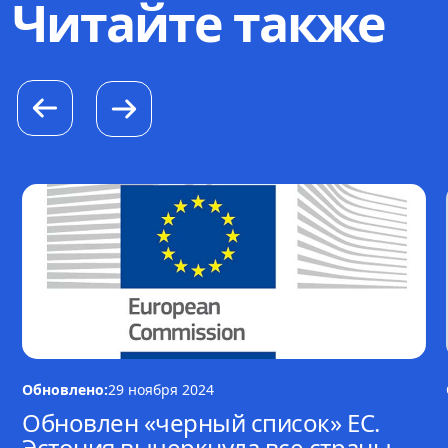
Читайте также
Обновлено:
29 ноября 2024
Обновлен «черный список» ЕС.
Эстония вычеркнула все страны