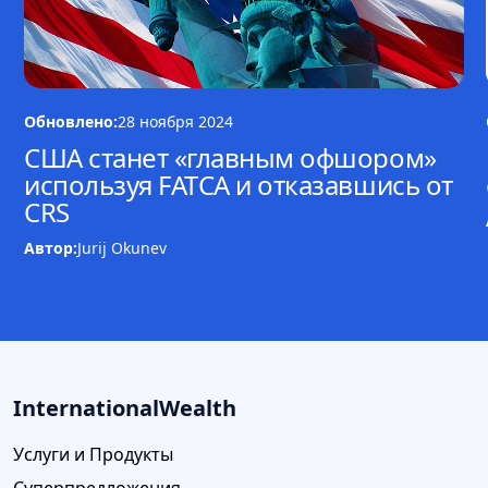
Обновлено:
28 ноября 2024
США станет «главным офшором»
используя FATCA и отказавшись от
CRS
Автор:
Jurij Okunev
InternationalWealth
Услуги и Продукты
Суперпредложения