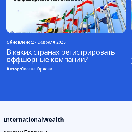
Обновлено:
27 февраля 2025
В каких странах регистрировать
оффшорные компании?
Автор:
Оксана Орлова
InternationalWealth