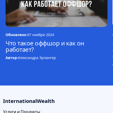
Обновлено:
07 ноября 2024
Что такое оффшор и как он
работает?
Автор:
Александра Эрлангер
InternationalWealth
Услуги и Продукты