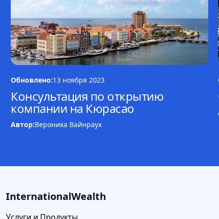
Обновлено:
13 ноября 2023
Консультация по открытию
компании на Кюрасао
Автор:
Вероника Вайнраух
InternationalWealth
Услуги и Продукты