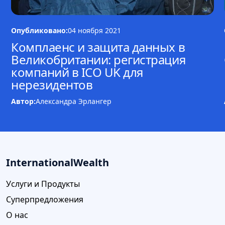
Опубликовано:
04 ноября 2021
Комплаенс и защита данных в
Великобритании: регистрация
компаний в ICO UK для
нерезидентов
Автор:
Александра Эрлангер
InternationalWealth
Услуги и Продукты
Суперпредложения
О нас