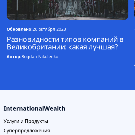
Обновлено:
26 октября 2023
Разновидности типов компаний в
Великобритании: какая лучшая?
Автор:
Bogdan Nikolenko
InternationalWealth
Услуги и Продукты
Суперпредложения