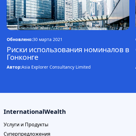
Обновлено:
30 марта 2021
Риски использования номиналов в
Гонконге
Автор:
Asia Explorer Consultancy Limited
InternationalWealth
Услуги и Продукты
Суперпредложения