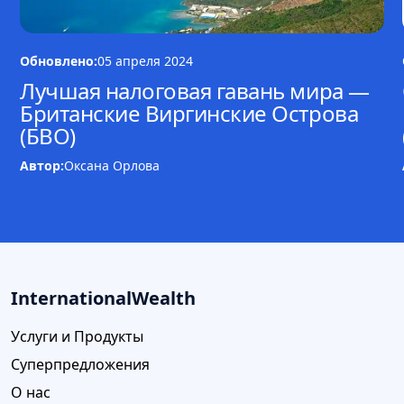
Обновлено:
05 апреля 2024
Лучшая налоговая гавань мира —
Британские Виргинские Острова
(БВО)
Автор:
Оксана Орлова
InternationalWealth
Услуги и Продукты
Суперпредложения
О нас