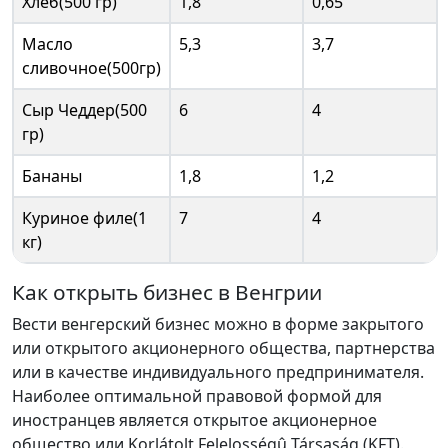
Хлеб(500 гр)
1,8
0,65
Масло
5,3
3,7
сливочное(500гр)
Сыр Чеддер(500
6
4
гр)
Бананы
1,8
1,2
Куриное филе(1
7
4
кг)
Как открыть бизнес в Венгрии
Вести венгерский бизнес можно в форме закрытого
или открытого акционерного общества, партнерства
или в качестве индивидуального предпринимателя.
Наиболее оптимальной правовой формой для
иностранцев является открытое акционерное
общество или Korlátolt Felelosségû Társaság (KFT).