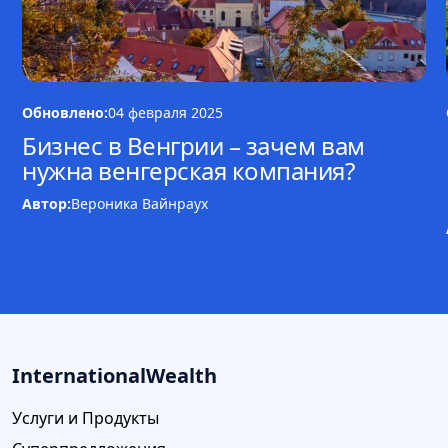
Обновлено:
04 февраля 2025
Бизнес в Венгрии – зачем вам
нужна венгерская компания?
Автор:
Вероника Вайнраух
InternationalWealth
Услуги и Продукты