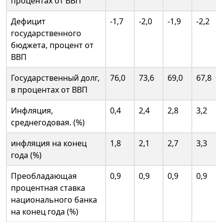
процентах от ВВП
Дефицит
-1,7
-2,0
-1,9
-2,2
государственного
бюджета, процент от
ВВП
Государственный долг,
76,0
73,6
69,0
67,8
в процентах от ВВП
Инфляция,
0,4
2,4
2,8
3,2
среднегодовая. (%)
инфляция на конец
1,8
2,1
2,7
3,3
года (%)
Преобладающая
0,9
0,9
0,9
0,9
процентная ставка
национального банка
на конец года (%)