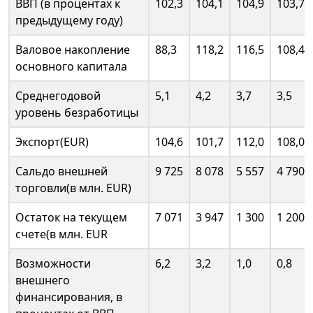
ВВП (в процентах к
102,3
104,1
104,9
103,7
предыдущему году)
Валовое накопление
88,3
118,2
116,5
108,4
основного капитала
Среднегодовой
5,1
4,2
3,7
3,5
уровень безработицы
Экспорт(EUR)
104,6
101,7
112,0
108,0
Сальдо внешней
9 725
8 078
5 557
4 790
торговли(в млн. EUR)
Остаток на текущем
7 071
3 947
1 300
1 200
счете(в млн. EUR
Возможности
6,2
3,2
1,0
0,8
внешнего
финансирования, в