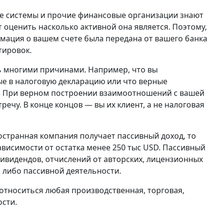
ные системы и прочие финансовые организации знают
т оценить насколько активной она является. Поэтому,
мация о вашем счете была передана от вашего банка
тировок.
 многими причинами. Например, что вы
ые в налоговую декларацию или что верные
.п. При верном построении взаимоотношений с вашей
ечу. В конце концов — вы их клиент, а не налоговая
ностранная компания получает пассивный доход, то
ависимости от остатка менее 250 тыс USD. Пассивный
дивидендов, отчислений от авторских, лицензионных
 либо пассивной деятельности.
 относиться любая производственная, торговая,
ости.