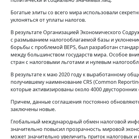
политически и социально значимых лиц.
Богатые элиты со всего мира использовали секрет
уклоняться от уплаты налогов.
В результате Организацией Экономического Содру
с размыванием налогооблагаемой базы и уклонение
борьбы с проблемой BEPS, был разработан станда
между большинством государств мира. Особое вн
стран с налоговыми льготами и нулевым налогооб
В результате к маю 2020 году к выработанному об
получившему наименование CRS (Common Reporting 
которые активизированы около 4000 двусторонних
Причем, данные соглашения постоянно обновляются 
заключены новые.
Глобальный международный обмен налоговой инфо
значительно повысил прозрачность мировой эконом
может значительно увеличить приток налоговых и