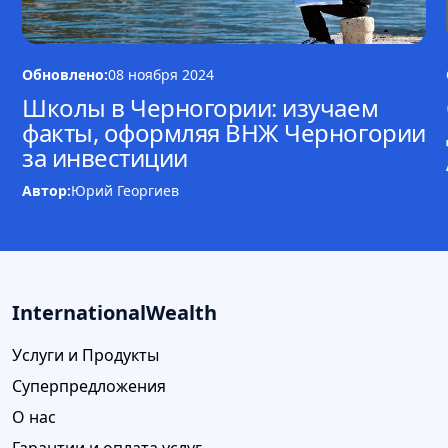
Обновлено:
08 ноября 2024
Школы в Черногории: изучаем
факты, оформляя ВНЖ Черногории
за инвестиции
Автор:
Юрий Георгиев
InternationalWealth
Услуги и Продукты
Суперпредложения
О нас
Гарантии и оплата услуг