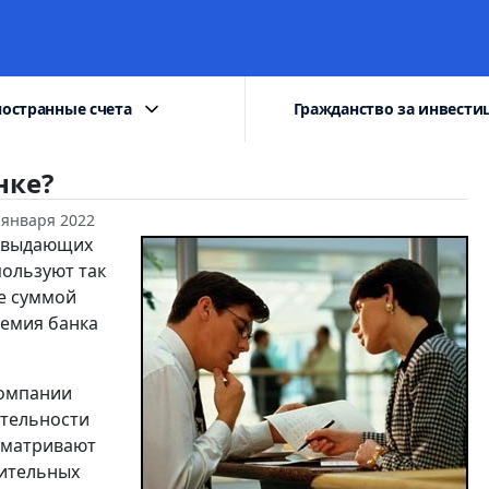
остранные счета
Гражданство за инвести
нке?
 января 2022
, выдающих
пользуют так
е суммой
ремия банка
компании
ятельности
сматривают
нительных