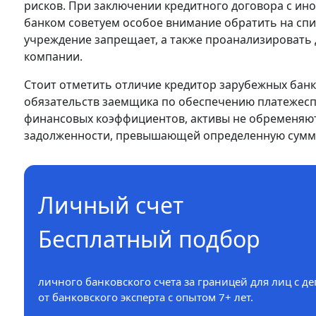
рисков. При заключении кредитного договора с ин
банком советуем особое внимание обратить на спи
учреждение запрещает, а также проанализировать 
компании.
Стоит отметить отличие кредитор зарубежных бан
обязательств заемщика по обеспечению платежесп
финансовых коэффициентов, активы не обременяют
задолженности, превышающей определенную сумм
Личный счет
Бесплатный подбор
личного банковского счета за границей для лиц с д
от банковского эксперта с опытом 7+ лет.