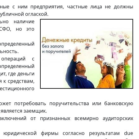
ные с ним предприятия, частные лица не должны
публичной оглаской.
ьно наличие
МСФО, но это
определенный
льность.
 операций с
определенный
т, где деньги
я к средствам,
естиционного
ожет потребовать поручительства или банковскую
 является заемщик.
заключений от признанных всемирно аудиторских
й юридической фирмы согласно результатам due