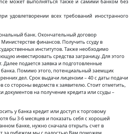
gence может выполняться также и самими банком без
ри удовлетворении всех требований иностранного
ональный банк. Окончательный договор
 Министерстве финансов. Получить ссуду в
осударственных институтов. Также необходимо
ющую инвестировать средства заграницу. Для этого
т. Далее подается заявка и подготовленные
 банка. Помимо этого, потенциальный заемщик
енних дел. Срок выдачи лицензии – 40 с даты подачи
 со стороны ведомств к заявителю. Стоит отметить,
ки документов на получение кредита или ссуды –
сить у банка кредит или доступ к торговому
тя бы 3-6 месяцев и показать себя с хорошей
ранном банке, нужно сначала открыть счет в
т за рубежом мы с радостью Вам поможем.