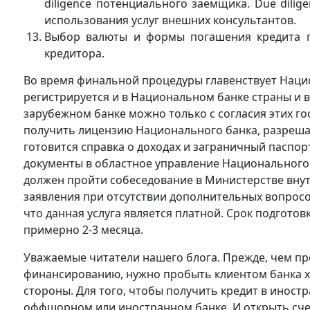
diligence потенциального заемщика. Due dili
использования услуг внешних консультантов.
Выбор валюты и формы погашения кредита п
кредитора.
Во время финальной процедуры главенствует Наци
регистрируется и в Национальном банке страны и в
зарубежном банке можно только с согласия этих г
получить лицензию Национального банка, разреша
готовится справка о доходах и заграничный паспор
документы в областное управление Национального
должен пройти собеседование в Министерстве внутр
заявления при отсутствии дополнительных вопросов
что данная услуга является платной. Срок подготов
примерно 2-3 месяца.
Уважаемые читатели нашего блога. Прежде, чем про
финансированию, нужно пробыть клиентом банка хо
стороны. Для того, чтобы получить кредит в иност
оффшорном или иностранном банке. И открыть сче