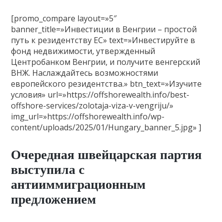
[promo_compare layout=»5″
banner_title=»Инвестиции в Венгрии – простой
путь к резидентству ЕС» text=»Инвестируйте в
фонд недвижимости, утвержденный
Центробанком Венгрии, и получите венгерский
ВНЖ. Наслаждайтесь возможностями
европейского резидентства.» btn_text=»Изучите
условия» url=»https://offshorewealth.info/best-
offshore-services/zolotaja-viza-v-vengriju/»
img_url=»https://offshorewealth.info/wp-
content/uploads/2025/01/Hungary_banner_5.jpg» ]
Очередная швейцарская партия
выступила с
антииммиграционным
предложением