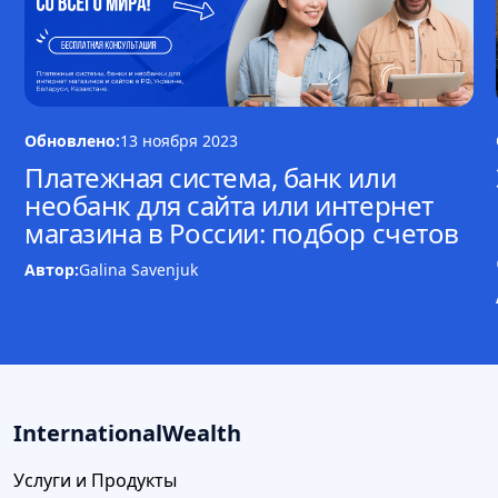
Обновлено:
13 ноября 2023
Платежная система, банк или
необанк для сайта или интернет
магазина в России: подбор счетов
Автор:
Galina Savenjuk
InternationalWealth
Услуги и Продукты