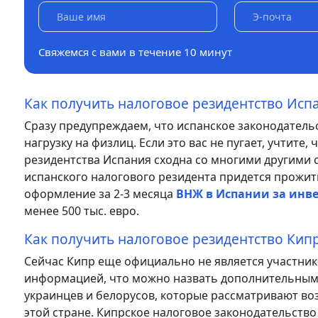
Свяжемся с вами в течение 10 минут
Как получить налоговое резидентство Исп
Сразу предупреждаем, что испанское законодатель
нагрузку на физлиц. Если это вас не пугает, учтите
резидентства Испания сходна со многими другими с
испанского налогового резидента придется прожить 
оформление за 2-3 месяца
ВНЖ в Испании за инв
менее 500 тыс. евро.
Как получить налоговое резидентство Кип
Сейчас Кипр еще официально не является участни
информацией, что можно назвать дополнительным с
украинцев и белорусов, которые рассматривают во
этой стране. Кипрское налоговое законодательство