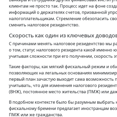
клиентам не просто так. Процесс идет на фоне со
информаций о держателях счетов, призванной упро
налогоплательщикам. Стремление обезопасить сво
сменить налоговое резидентство.
Скорость как один из ключевых доводов
С причинами менять налоговое резидентство мы ра
о том, статус налогового резидента какой именно 
учитывая сложности при его получении, скорость э
Такие факторы, как мягкий фискальный режим и об
позволяющих на легальных основаниях минимизиро
первый план зачастую выходит сама возможность 
учитывать, что для изменения налогового резиден
(ВНЖ), постоянное место жительства (ПМЖ) или да
В подобном контексте было бы разумным выбрать ю
фискальному бремени предлагает иностранцам воз
ПМЖ или же гражданства.