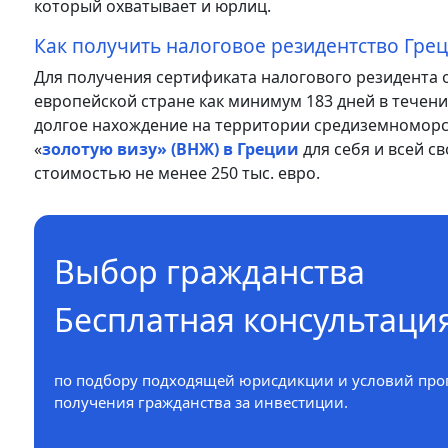
который охватывает и юрлиц.
Как получить налоговое резидентство Гре
Для получения сертификата налогового резидента о
европейской стране как минимум 183 дней в течени
долгое нахождение на территории средиземноморс
«
золотую визу» (ВНЖ) в Греции
для себя и всей с
стоимостью не менее 250 тыс. евро.
Выбор гражданства
Бесплатная консультаци
по подбору подходящей юрисдикции и условий про
получения гражданства за инвестиции.