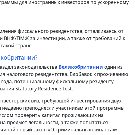
граммы для иностранных инвесторов по ускоренному
ления фискального резидентства, отталкиваясь от
и ВНЖ/ПМЖ за инвестиции, а также от требований к
такой стране.
икобритании?
раздел законодательства
Великобритании
один из
ия налогового резидентства. Вдобавок к проживанию
е года, потенциальному фискальному резиденту
ния Statutory Residence Test.
нвесторских виз, требующей инвестирования двух
и недавно преподнесли участникам этой программы
ислом проверить капитал проживающих на
а предмет легальности, а также попытаться
ричиной новый закон «О криминальных финансах»,