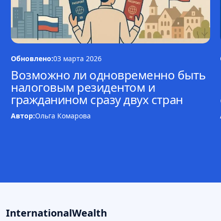
Обновлено:
03 марта 2026
Возможно ли одновременно быть
налоговым резидентом и
гражданином сразу двух стран
Автор:
Ольга Комарова
InternationalWealth