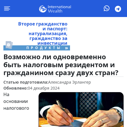
Второе гражданство
и паспорт:
натурализация,
гражданство за
инвестиции
»
ПРОДУКТЫ
Возможно ли одновременно
быть налоговым резидентом и
гражданином сразу двух стран?
Статью подготовила:
Александра Эрлангер
Обновлено:
04 декабря 2024
На
основании
налогового