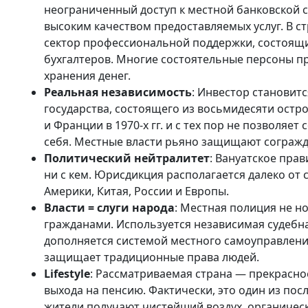
неограниченный доступ к местной банковской
высоким качеством предоставляемых услуг. В с
сектор профессиональной поддержки, состоящ
бухгалтеров. Многие состоятельные персоны п
хранения денег.
Реальная независимость
: Инвестор станови
государства, состоящего из восьмидесяти остр
и Франции в 1970-х гг. и с тех пор не позволяе
себя. Местные власти рьяно защищают согражда
Политический нейтралитет
: Вануатское пра
ни с кем. Юрисдикция располагается далеко от
Америки, Китая, России и Европы.
Власти = слуги народа
: Местная полиция не н
гражданами. Используется независимая судебна
дополняется системой местного самоуправлени
защищает традиционные права людей.
Lifestyle
: Рассматриваемая страна — прекрасно
выхода на пенсию. Фактически, это один из по
жители получают чистейший воздух, органическ