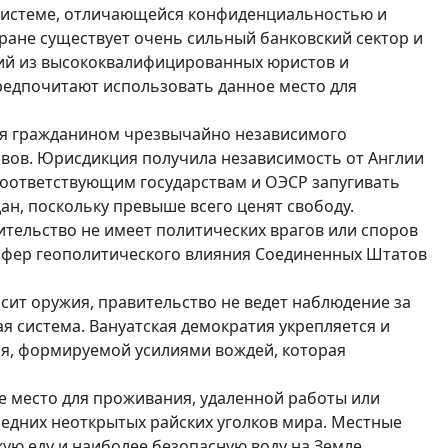
 системе, отличающейся конфиденциальностью и
тране существует очень сильный банковский сектор и
ий из высококвалифицированных юристов и
редпочитают использовать данное место для
тся гражданином чрезвычайно независимого
овов. Юрисдикция получила независимость от Англии
т соответствующим государствам и ОЭСР запугивать
н, поскольку превыше всего ценят свободу.
вительство не имеет политических врагов или споров
 сфер геополитического влияния Соединенных Штатов
осит оружия, правительство не ведет наблюдение за
я система. Вануатская демократия укрепляется и
я, формируемой усилиями вождей, которая
е место для проживания, удаленной работы или
следних неоткрытых райских уголков мира. Местные
ую еду и наиболее безопасную воду на Земле.