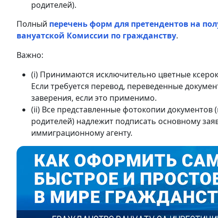
родителей).
Полный
перечень форм для претендентов на пол
вануатской Комиссии по гражданству
.
Важно:
(i) Принимаются исключительно цветные ксерок
Если требуется перевод, переведенные докуме
заверения, если это применимо.
(ii) Все представленные фотокопии документов 
родителей) надлежит подписать основному зая
иммиграционному агенту.