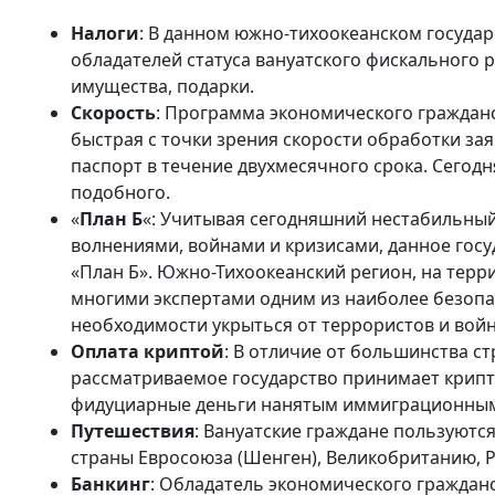
Налоги
: В данном южно-тихоокеанском государ
обладателей статуса вануатского фискального р
имущества, подарки.
Скорость
: Программа экономического граждан
быстрая с точки зрения скорости обработки за
паспорт в течение двухмесячного срока. Сегод
подобного.
«
План Б
«: Учитывая сегодняшний нестабильны
волнениями, войнами и кризисами, данное гос
«План Б». Южно-Тихоокеанский регион, на терри
многими экспертами одним из наиболее безопас
необходимости укрыться от террористов и войн
Оплата криптой
: В отличие от большинства с
рассматриваемое государство принимает крипто
фидуциарные деньги нанятым иммиграционным 
Путешествия
: Вануатские граждане пользуютс
страны Евросоюза (Шенген), Великобританию, 
Банкинг
: Обладатель экономического гражданс