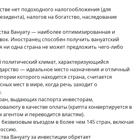
стве нет подоходного налогообложения (для
езидента), налогов на богатство, наследование
ства Вануату — наиболее оптимизированная и
явок. Иностранец способен получить вануатский
ня ни одна страна не может предложить чего-либо
й политический климат, характеризующийся
ударство — идеальное место назначения и отличный
тории которого находится страна, считается
ных мест в мире, когда речь заходит о
.
тран, выдающих паспорта инвесторам,
валюту в качестве оплаты (крипта конвертируется в
агентом и переводится властям).
я безвизовым въездом в более чем 145 стран, включая
Россию.
тва Вануату за инвестиции обретает