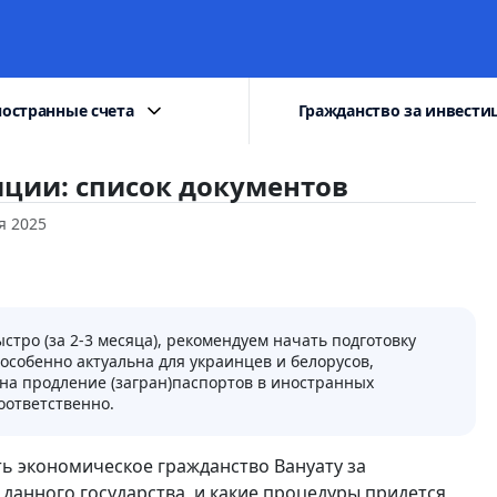
остранные счета
Гражданство за инвести
иции: список документов
я 2025
тро (за 2-3 месяца), рекомендуем начать подготовку
особенно актуальна для украинцев и белорусов,
на продление (загран)паспортов в иностранных
оответственно.
ь экономическое гражданство Вануату за
данного государства, и какие процедуры придется