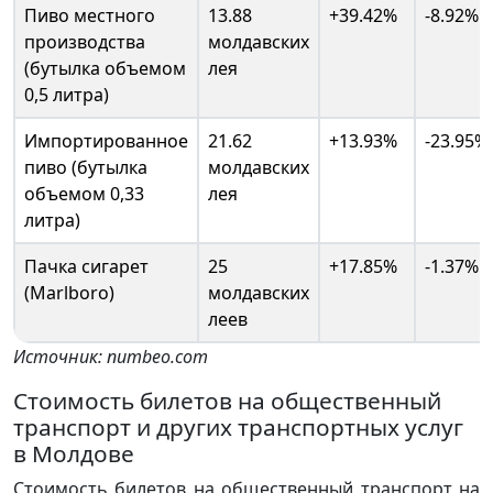
Пиво местного
13.88
+39.42%
-8.92%
производства
молдавских
(бутылка объемом
лея
0,5 литра)
Импортированное
21.62
+13.93%
-23.95%
пиво (бутылка
молдавских
объемом 0,33
лея
литра)
Пачка сигарет
25
+17.85%
-1.37%
(Marlboro)
молдавских
леев
Источник: numbeo.com
Стоимость билетов на общественный
транспорт и других транспортных услуг
в Молдове
Стоимость билетов на общественный транспорт на