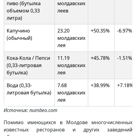
пиво (бутылка
молдавских
объемом 0,33
леев
литра)
Капучино
23.20
+50.35%
-6.97%
(обычный)
молдавских
лея
Кока-Кола / Пепси
11.19
+45.78%
-1.51%
(0,33-литровая
молдавских
бутылка)
лея
Вода (0,33-
7.68
+38.99%
+7.18%
литровая бутылка)
молдавских
лея
Источник: numbeo.com
Помимо имеющихся в Молдове многочисленных
известных ресторанов и других заведений