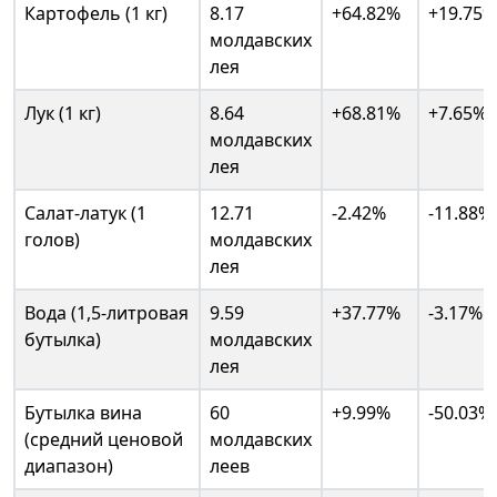
Картофель (1 кг)
8.17
+64.82%
+19.75%
молдавских
лея
Лук (1 кг)
8.64
+68.81%
+7.65%
молдавских
лея
Салат-латук (1
12.71
-2.42%
-11.88%
голов)
молдавских
лея
Вода (1,5-литровая
9.59
+37.77%
-3.17%
бутылка)
молдавских
лея
Бутылка вина
60
+9.99%
-50.03%
(средний ценовой
молдавских
диапазон)
леев