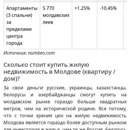
Апартаменты
5 770
+1.25%
-10.45%
-
(3 спальни)
молдавских
за
леев
пределами
центра
города
Источник: numbeo.com
Сколько стоит купить жилую
недвижимость в Молдове (квартиру /
дом)?
За свои деньги русские, украинцы, казахстанцы,
белорусы и азербайджанцы смогут купить на
молдавском рынке гораздо больше квадратных
метров, чем на исторической родине. Все потому,
что с точки зрения цен на жилую недвижимость
Молдова является гораздо более доступным рынком
для инвесторов в жилье, чем те же Россия, Беларусь