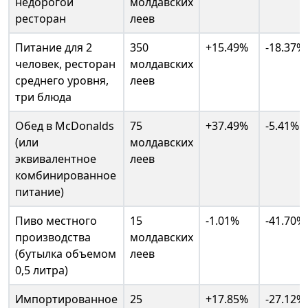
недорогой
молдавских
ресторан
леев
Питание для 2
350
+15.49%
-18.37%
человек, ресторан
молдавских
среднего уровня,
леев
три блюда
Обед в McDonalds
75
+37.49%
-5.41%
(или
молдавских
эквивалентное
леев
комбинированное
питание)
Пиво местного
15
-1.01%
-41.70%
производства
молдавских
(бутылка объемом
леев
0,5 литра)
Импортированное
25
+17.85%
-27.12%