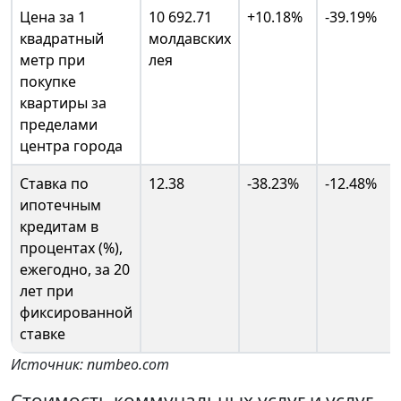
Цена за 1
10 692.71
+10.18%
-39.19%
квадратный
молдавских
метр при
лея
покупке
квартиры за
пределами
центра города
Ставка по
12.38
-38.23%
-12.48%
ипотечным
кредитам в
процентах (%),
ежегодно, за 20
лет при
фиксированной
ставке
Источник: numbeo.com
Стоимость коммунальных услуг и услуг