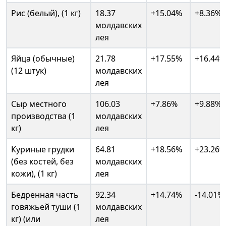
Рис (белый), (1 кг)
18.37
+15.04%
+8.36%
молдавских
лея
Яйца (обычные)
21.78
+17.55%
+16.44%
(12 штук)
молдавских
лея
Сыр местного
106.03
+7.86%
+9.88%
производства (1
молдавских
кг)
лея
Куриные грудки
64.81
+18.56%
+23.26%
(без костей, без
молдавских
кожи), (1 кг)
лея
Бедренная часть
92.34
+14.74%
-14.01%
говяжьей туши (1
молдавских
кг) (или
лея