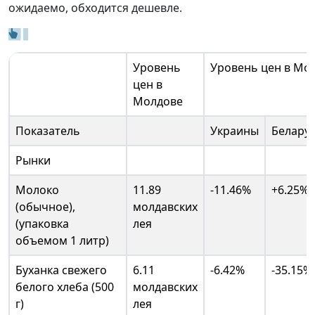
ожидаемо, обходится дешевле.
Уровень
Уровень цен в Мо
цен в
Молдове
Показатель
Украины
Белару
Рынки
Молоко
11.89
-11.46%
+6.25%
(обычное),
молдавских
(упаковка
лея
объемом 1 литр)
Буханка свежего
6.11
-6.42%
-35.15%
белого хлеба (500
молдавских
г)
лея