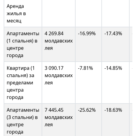
Аренда
жилья в
месяц
Апартаменты
4 269.84
-16.99%
-17.43%
-
(1 спальня) в
молдавских
центре
лея
города
Квартира (1
3 090.17
-7.81%
-14.85%
-
спальня) за
молдавских
пределами
лея
центра
города
Апартаменты
7 445.45
-25.62%
-18.63%
-
(3 спальни) в
молдавских
центре
лея
города