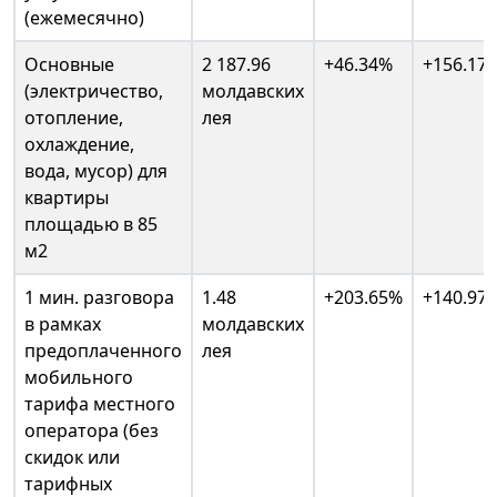
(ежемесячно)
Основные
2 187.96
+46.34%
+156.17
(электричество,
молдавских
отопление,
лея
охлаждение,
вода, мусор) для
квартиры
площадью в 85
м2
1 мин. разговора
1.48
+203.65%
+140.97
в рамках
молдавских
предоплаченного
лея
мобильного
тарифа местного
оператора (без
скидок или
тарифных