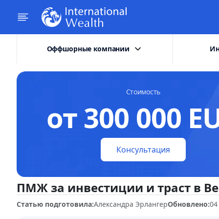
Оффшорные компании
Ин
Стоимость
от 300 000 E
Консультация
ПМЖ за инвестиции и траст в В
Статью подготовила:
Александра Эрлангер
Обновлено:
04