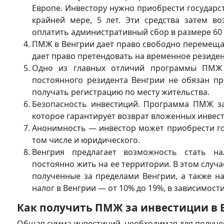
Европе. Инвестору нужно приобрести государст
крайней мере, 5 лет. Эти средства затем в
оплатить административный сбор в размере 60 
ПМЖ в Венгрии дает право свободно перемещат
дает право претендовать на временное резиден
Одно из главных отличий программы ПМЖ 
постоянного резидента Венгрии не обязан пр
получать регистрацию по месту жительства.
Безопасность инвестиций. Программа ПМЖ за 
которое гарантирует возврат вложенных инвесто
Анонимность — инвестор может приобрести го
том числе и юридического.
Венгрия предлагает возможность стать н
постоянно жить на ее территории. В этом случ
полученные за пределами Венгрии, а также н
налог в Венгрии — от 10% до 19%, в зависимост
Как получить ПМЖ за инвестиции в 
Общая сумма инвестиций, необходимая для получе