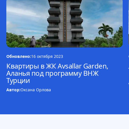
Обновлено:
16 октября 2023
Квартиры в ЖК Avsallar Garden,
Аланья под программу ВНЖ
Турции
Автор:
Оксана Орлова