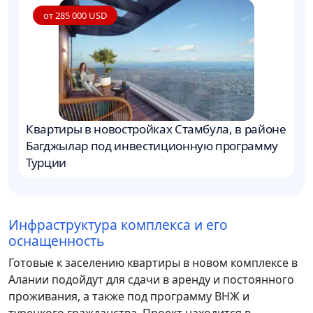
от 285 000 USD
Квартиры в новостройках Стамбула, в районе
В
Багджылар под инвестиционную программу
«
Турции
б
Инфраструктура комплекса и его
оснащенность
Готовые к заселению квартиры в новом комплексе в
Алании подойдут для сдачи в аренду и постоянного
проживания, а также под программу ВНЖ и
турецкого гражданства. Проект находится в