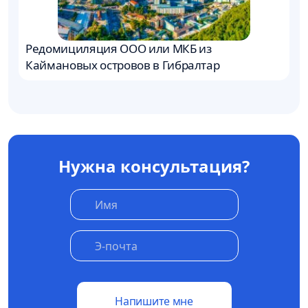
Редомициляция ООО или МКБ из
К
Каймановых островов в Гибралтар
л
Нужна консультация?
Напишите мне