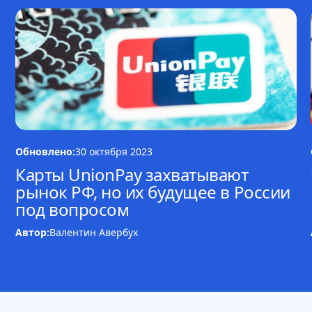
Обновлено:
30 октября 2023
Карты UnionPay захватывают
рынок РФ, но их будущее в России
под вопросом
Автор:
Валентин Авербух