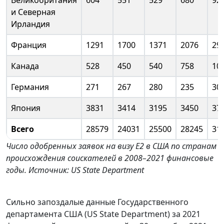
Великобритания
604
551
529
680
92
и Северная
Ирландия
Франция
1291
1700
1371
2076
29
Канада
528
450
540
758
10
Германия
271
267
280
235
30
Япония
3831
3414
3195
3450
37
Всего
28579
24031
25500
28245
31
Число одобренных заявок на визу E2 в США по странам
происхождения соискателей в 2008–2021 финансовые
годы. Источник: US State Department
Сильно запоздалые данные Государственного
департамента США (US State Department) за 2021