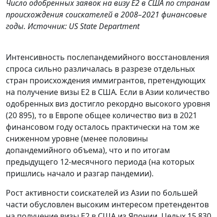
Число одобренных заявок на визу E2 в США по странам
происхождения соискателей в 2008–2021 финансовые
годы. Источник: US State Department
Интенсивность послепандемийного восстановления
спроса сильно различалась в разрезе отдельных
стран происхождения иммигрантов, претендующих
на получение визы E2 в США
.
Если в Азии количество
одобренных виз достигло рекордно высокого уровня
(20 895), то в Европе общее количество виз в 2021
финансовом году осталось практически на том же
сниженном уровне (менее половины
допандемийного объема), что и по итогам
предыдущего 12-месячного периода (на которых
пришлись начало и разгар пандемии).
Рост активности соискателей из Азии по большей
части обусловлен высоким интересом претендентов
на получение визы E2 в США из Японии. Целых 15 830