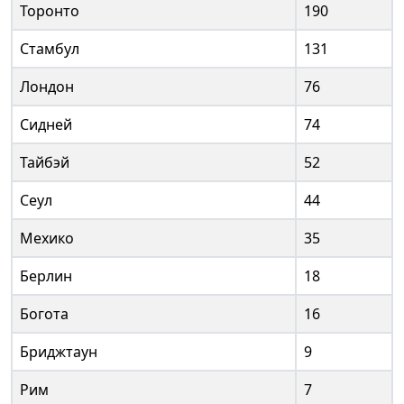
Торонто
190
Стамбул
131
Лондон
76
Сидней
74
Тайбэй
52
Сеул
44
Мехико
35
Берлин
18
Богота
16
Бриджтаун
9
Рим
7