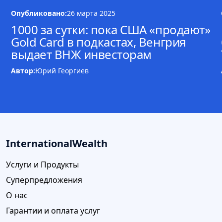
Опубликовано:
26 марта 2025
1000 за сутки: пока США «продают»
Gold Card в подкастах, Венгрия
выдает ВНЖ инвесторам
Автор:
Юрий Георгиев
InternationalWealth
Услуги и Продукты
Суперпредложения
О нас
Гарантии и оплата услуг