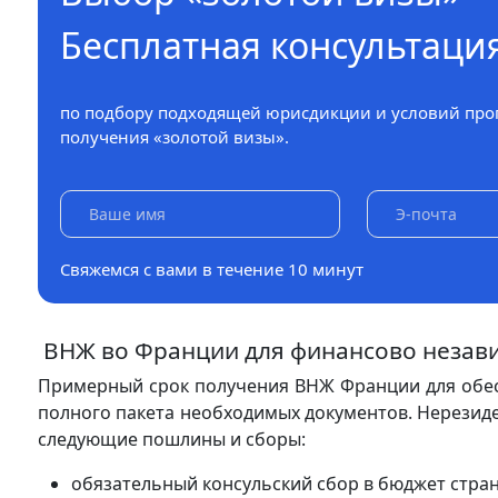
Бесплатная консультаци
по подбору подходящей юрисдикции и условий про
получения «золотой визы».
Свяжемся с вами в течение 10 минут
ВНЖ во Франции для финансово незави
Примерный срок получения ВНЖ Франции для обес
полного пакета необходимых документов. Нерезиде
следующие пошлины и сборы:
обязательный консульский сбор в бюджет стран