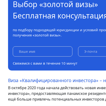
Выбор «золотой визы»
Бесплатная консультаци
по подбору подходящей юрисдикции и условий про
получения «золотой визы».
Свяжемся с вами в течение 10 минут
Виза «Квалифицированного инвестора» – 
В октябре 2020 года начала действовать новая и
инвестора», предоставляющая панамское резидентс
ещё больше привлечь потенциальных инвесторов д