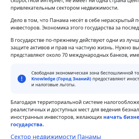
скоростной интернет, не имеет ни одна страна Цен
привлекательным сектором недвижимости.
Дело в том, что Панама несёт в себе нераскрытый
инвесторов. Экономика этого государства за послед
В государстве по-прежнему действуют одни из лучш
защите активов и прав на частную жизнь. Нужно в
представляют около 70 международных банков, им
Свободная экономическая зона беспошлинной т
Knowledge (Город Знаний)
предоставляют иност
и налоговые льготы.
Благодаря территориальной системе налогообложе
реалистичных и доступных мест для ведения безнал
иностранных инвесторов, желающих
начать бизне
государства.
Сектор недвижимости Панамы