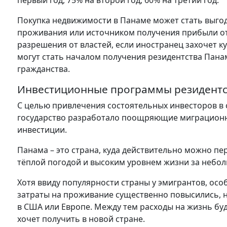
первый год, 75% на второй год, 60% на третий год.
Покупка недвижимости в Панаме может стать выг
проживания или источником получения прибыли от 
разрешения от властей, если иностранец захочет к
могут стать началом получения резидентства Пана
гражданства.
Инвестиционные программы резидент
С целью привлечения состоятельных инвесторов в с
государство разработало поощряющие миграционн
инвестиции.
Панама – это страна, куда действительно можно пе
тёплой погодой и высоким уровнем жизни за небол
Хотя ввиду популярности страны у эмигрантов, осо
затраты на проживание существенно повысились, н
в США или Европе. Между тем расходы на жизнь буду
хочет получить в новой стране.