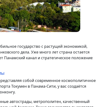
абильное государство с растущей экономикой,
ковского дела. Уже много лет страна остается
т Панамский канал и стратегическое положение
мы
 представляя собой современное космополитичное
орта Токумен в Панама-Сити, у вас создаётся
онконгу.
енные автострады, метрополитен, качественный