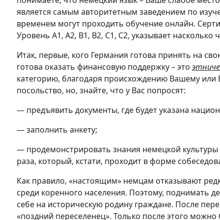
понимаете, что немецкий язык – Ваше слабое место
является самым авторитетным заведением по изуч
временем могут проходить обучение онлайн. Сертиф
Уровень А1, А2, В1, В2, С1, С2, указывает наскольк
Итак, первые, кого Германия готова принять на св
готова оказать финансовую поддержку – это
этниче
категорию, благодаря происхождению Вашему или 
посольство, но, знайте, что у Вас попросят:
— предъявить документы, где будет указана нацио
— заполнить анкету;
— продемонстрировать знания немецкой культуры и 
раза, который, кстати, проходит в форме собеседов
Как правило, «настоящим» немцам отказывают ред
среди коренного населения. Поэтому, поднимать д
себе на историческую родину граждане. После пере
«поздний переселенец». Только после этого можно