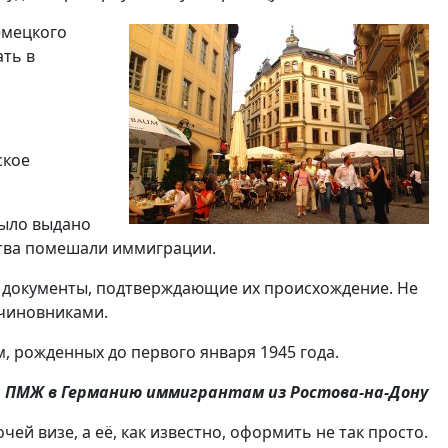
емецкого
ть в
ское
было выдано
ства помешали иммиграции.
ь документы, подтверждающие их происхождение. Не
 чиновниками.
, рожденных до первого января 1945 года.
а ПМЖ в Германию иммигрантам из Ростова-на-Дону
ей визе, а её, как известно, оформить не так просто.