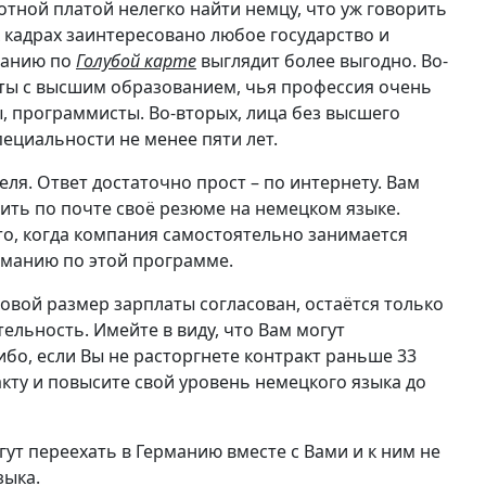
тной платой нелегко найти немцу, что уж говорить
 кадрах заинтересовано любое государство и
манию по
Голубой карте
выглядит более выгодно. Во-
сты с высшим образованием, чья профессия очень
, программисты. Во-вторых, лица без высшего
ециальности не менее пяти лет.
ля. Ответ достаточно прост – по интернету. Вам
ть по почте своё резюме на немецком языке.
это, когда компания самостоятельно занимается
рманию по этой программе.
довой размер зарплаты согласован, остаётся только
ельность. Имейте в виду, что Вам могут
бо, если Вы не расторгнете контракт раньше 33
акту и повысите свой уровень немецкого языка до
гут переехать в Германию вместе с Вами и к ним не
зыка.