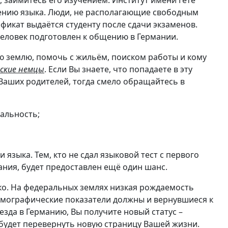
, займитесь его изучением. Институт имени Гёте
ению языка. Люди, не располагающие свободным
икат выдаётся студенту после сдачи экзаменов.
о человек подготовлен к общению в Германии.
ою землю, помочь с жильём, поиском работы и кому
ские немцы
. Если Вы знаете, что попадаете в эту
Ваших родителей, тогда смело обращайтесь в
нальность;
языка. Тем, кто не сдал языковой тест с первого
ания, будет предоставлен ещё один шанс.
ко. На федеральных землях низкая рождаемость
емографические показатели должны и вернувшиеся к
езда в Германию, Вы получите новый статус –
 будет перевернуть новую страницу Вашей жизни.