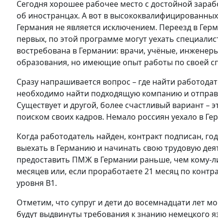
Сегодня хорошее рабочее место с достойной зарабо
об иностранцах. А вот в высококвалифицированных
Германия не является исключением. Переезд в Гер
первых, по этой программе могут уехать специали
востребована в Германии: врачи, учёные, инженеры
образования, но имеющие опыт работы по своей сп
Сразу напрашивается вопрос – где найти работодате
необходимо найти подходящую компанию и отправи
Существует и другой, более счастливый вариант – 
поиском своих кадров. Немало россиян уехало в Ге
Когда работодатель найден, контракт подписан, го
выехать в Германию и начинать свою трудовую деят
предоставить ПМЖ в Германии раньше, чем кому-ли
месяцев или, если проработаете 21 месяц по контр
уровня В1.
Отметим, что супруг и дети до восемнадцати лет мо
будут выдвинуты требования к знанию немецкого я