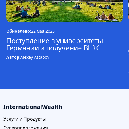
Обновлено:
22 мая 2023
Поступление в университеты
Германии и получение ВНЖ
Автор:
Alexey Astapov
InternationalWealth
Услуги и Продукты
Суперпредложения