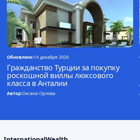
Обновлено:
14 декабря 2020
Гражданство Турции за покупку
роскошной виллы люксового
класса в Анталии
Автор:
Оксана Орлова
InternationalWealth