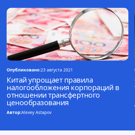
Опубликовано:
23 августа 2021
Китай упрощает правила
налогообложения корпораций в
отношении трансфертного
ценообразования
Автор:
Alexey Astapov