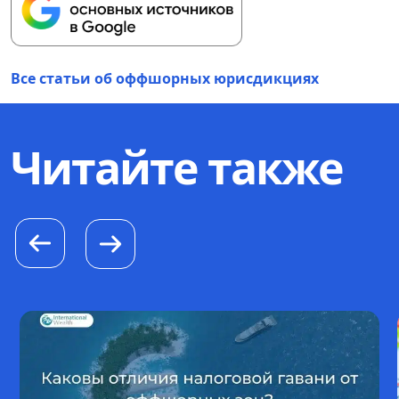
Все статьи об оффшорных юрисдикциях
Читайте также