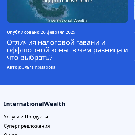
Опубликовано:
26 февраля 2025
Отличия налоговой гавани и
оффшорной зоны: в чем разница и
что выбрать?
Автор:
Ольга Комарова
InternationalWealth
Услуги и Продукты
Суперпредложения