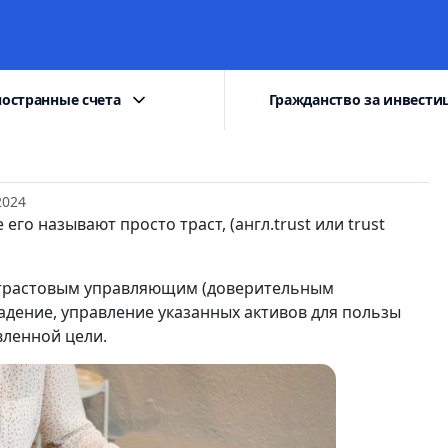
остранные счета
Гражданство за инвести
2024
го называют просто траст, (англ.trust или trust
 трастовым управляющим (доверительным
ладение, управление указанных активов для пользы
ленной цели.