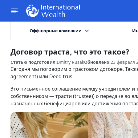
Оффшорные компании
Ин
Договор траста, что это такое?
Статью подготовил:
Dmitry Rusak
Обновлено:
23 февраля 
Сегодня мы поговорим о трастовом договоре. Также е
agreement) или Deed trus.
Это письменное соглашение между учредителем и
собственником — трасти (trustee)) о передаче во в
назначенных бенефициаров или достижения постав