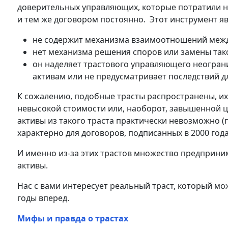
доверительных управляющих, которые потратили не
и тем же договором постоянно. Этот инструмент яв
не содержит механизма взаимоотношений между
нет механизма решения споров или замены так
он наделяет трастового управляющего неогра
активам или не предусматривает последствий для
К сожалению, подобные трасты распространены, их
невысокой стоимости или, наоборот, завышенной це
активы из такого траста практически невозможно (п
характерно для договоров, подписанных в 2000 годах
И именно из-за этих трастов множество предприним
активы.
Нас с вами интересует реальный траст, который мо
годы вперед.
Мифы и правда о трастах