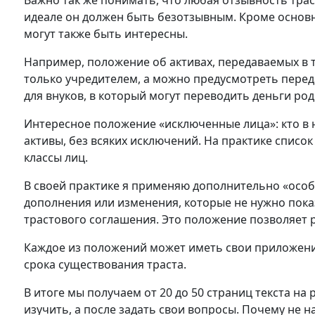
Важно так же понимать, что любая отзывность тра
идеале он должен быть безотзывным. Кроме основ
могут также быть интересны.
Например, положение об активах, передаваемых в 
только учредителем, а можно предусмотреть переда
для внуков, в который могут переводить деньги род
Интересное положение «исключенные лица»: кто в н
активы, без всяких исключений. На практике спис
классы лиц.
В своей практике я применяю дополнительно «особ
дополнения или изменения, которые не нужно пок
трастового соглашения. Это положение позволяет 
Каждое из положений может иметь свои приложени
срока существования траста.
В итоге мы получаем от 20 до 50 страниц текста на
изучить, а после задать свои вопросы. Почему не н