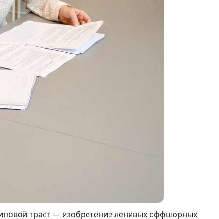
Типовой траст — изобретение ленивых оффшорных