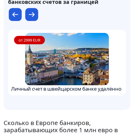
банковских счетов за границей
от 2999 EUR
Личный счет в швейцарском банке удалённо
О
Ч
Сколько в Европе банкиров,
зарабатывающих более 1 млн евро в