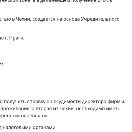
нгенской зоне, а в дальнейшем получение ВНЖ в
тью в Чехии, создается на основе Учредительного
 г. Праги;
м:
о получить справку о несудимости директора фирмы.
 проживания, а вторая из Чехии, необходимо иметь
веренным переводом.
ед налоговыми органами.