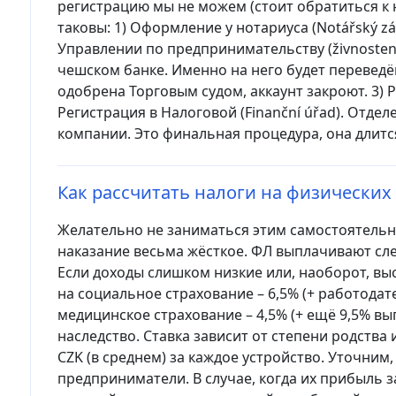
регистрацию мы не можем (стоит обратиться к
таковы: 1) Оформление у нотариуса (Notářský záp
Управлении по предпринимательству (živnostens
чешском банке. Именно на него будет переведён
одобрена Торговым судом, аккаунт закроют. 3) Р
Регистрация в Налоговой (Finanční úřad). Отде
компании. Это финальная процедура, она длитс
Как рассчитать налоги на физических
Желательно не заниматься этим самостоятельно,
наказание весьма жёсткое. ФЛ выплачивают сле
Если доходы слишком низкие или, наоборот, вы
на социальное страхование – 6,5% (+ работодат
медицинское страхование – 4,5% (+ ещё 9,5% вы
наследство. Ставка зависит от степени родства и
CZK (в среднем) за каждое устройство. Уточним,
предприниматели. В случае, когда их прибыль за