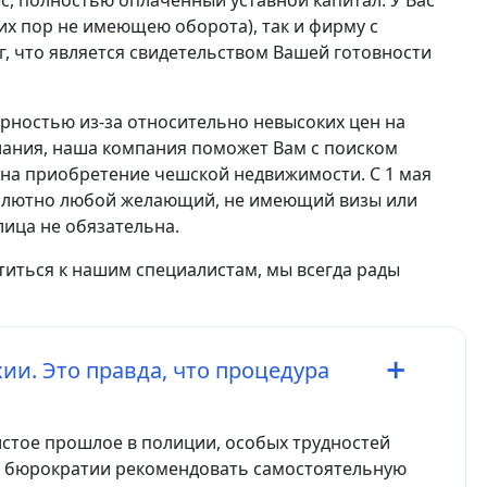
с, полностью оплаченный уставной капитал. У Вас
сих пор не имеющею оборота), так и фирму с
, что является свидетельством Вашей готовности
рностью из-за относительно невысоких цен на
елания, наша компания поможет Вам с поиском
на приобретение чешской недвижимости. С 1 мая
солютно любой желающий, не имеющий визы или
лица не обязательна.
иться к нашим специалистам, мы всегда рады
ии. Это правда, что процедура
истое прошлое в полиции, особых трудностей
я бюрократии рекомендовать самостоятельную