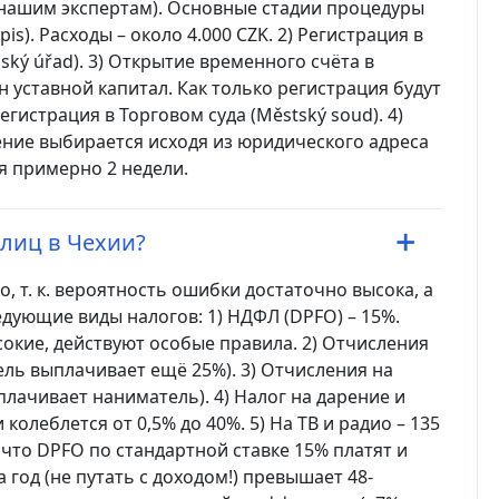
 нашим экспертам). Основные стадии процедуры
is). Расходы – около 4.000 CZK. 2) Регистрация в
ký úřad). 3) Открытие временного счёта в
 уставной капитал. Как только регистрация будут
егистрация в Торговом суда (Městský soud). 4)
ление выбирается исходя из юридического адреса
я примерно 2 недели.
 лиц в Чехии?
 т. к. вероятность ошибки достаточно высока, а
дующие виды налогов: 1) НДФЛ (DPFO) – 15%.
сокие, действуют особые правила. 2) Отчисления
ель выплачивает ещё 25%). 3) Отчисления на
плачивает наниматель). 4) Налог на дарение и
 колеблется от 0,5% до 40%. 5) На ТВ и радио – 135
 что DPFO по стандартной ставке 15% платят и
 год (не путать с доходом!) превышает 48-