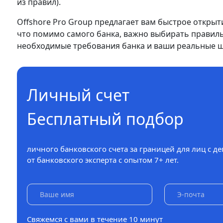
из правил).
Offshore Pro Group предлагает вам быстрое открытие
что помимо самого банка, важно выбирать правиль
необходимые требования банка и ваши реальные ша
Личный счет
Бесплатный подбор
личного банковского счета за границей для лиц с д
от банковского эксперта с опытом 7+ лет.
Свяжемся с вами в течение 10 минут