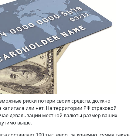
озможные риски потери своих средств, должно
а капитала или нет. На территории РФ страховой
случае девальвации местной валюты размер ваших
щутимо выше.
а составляет 100 тыс. евро, да конечно, сумма также