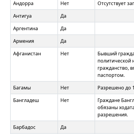
Андорра
Нет
Отсутствует за
Антигуа
Да
Аргентина
Да
Армения
Да
Афганистан
Нет
Бывший гражда
политической 
гражданство, 
паспортом.
Багамы
Нет
Разрешено до 1
Бангладеш
Нет
Граждане Банг
обязаны ходат
разрешения.
Барбадос
Да