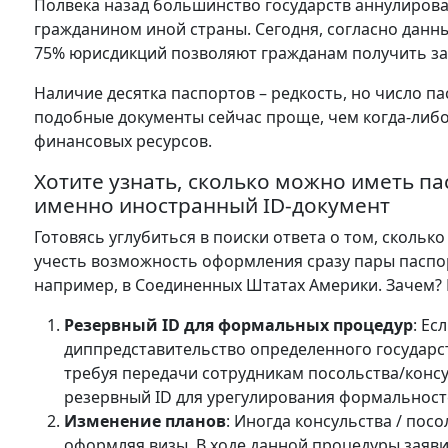
Полвека назад большинство государств аннулиров
гражданином иной страны. Сегодня, согласно данны
75% юрисдикций позволяют гражданам получить з
Наличие десятка паспортов – редкость, но число п
подобные документы сейчас проще, чем когда-либо
финансовых ресурсов.
Хотите узнать, сколько можно иметь па
именно иностранный ID-документ
Готовясь углубиться в поиски ответа о том, сколь
учесть возможность оформления сразу пары паспо
например, в Соединенных Штатах Америки. Зачем? 
Резервный ID для формальных процедур
: Ес
диппредставительство определенного государст
требуя передачи сотрудникам посольства/консу
резервный ID для урегулирования формальност
Изменение планов
: Иногда консульства / пос
оформляя визы. В ходе данной процедуры заяв