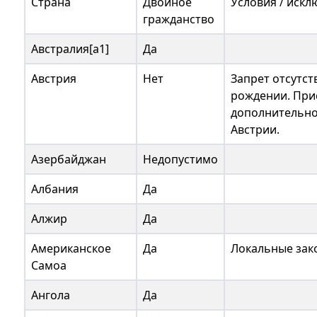
Страна
Двойное
Условия / иск
гражданство
Австралия[a1]
Да
Австрия
Нет
Запрет отсутст
рождении. При
дополнительно
Австрии.
Азербайджан
Недопустимо
Албания
Да
Алжир
Да
Американское
Да
Локальные зак
Самоа
Ангола
Да