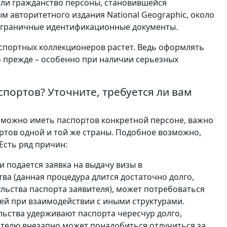
али гражданство персоны, становившейся
м авторитетного издания National Geographic, около
аграничные идентификационные документы.
аспортных коллекционеров растет. Ведь оформлять
 прежде – особенно при наличии серьезных
спортов? Уточните, требуется ли вам
ко можно иметь паспортов конкретной персоне, важно
ртов одной и той же страны. Подобное возможно,
Есть ряд причин:
ли подается заявка на выдачу визы в
ва (данная процедура длится достаточно долго,
льства паспорта заявителя), может потребоваться
ей при взаимодействии с иными структурами.
ольства удерживают паспорта чересчур долго,
ителю внезапно может понадобиться отлучиться за