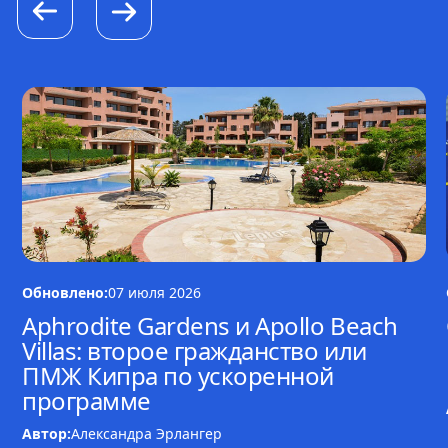
Обновлено:
07 июля 2026
Aphrodite Gardens и Apollo Beach
Villas: второе гражданство или
ПМЖ Кипра по ускоренной
программе
Автор:
Александра Эрлангер