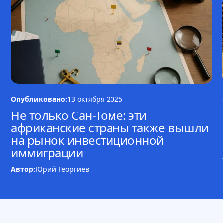
Опубликовано:
13 октября 2025
Не только Сан-Томе: эти
африканские страны также вышли
на рынок инвестиционной
иммиграции
Автор:
Юрий Георгиев