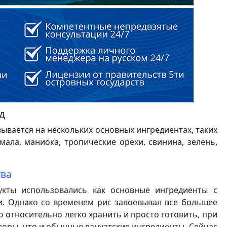
д
ывается на нескольких основных ингредиентах, таких
умала, маниока, тропические орехи, свинина, зелень,
тва
кты использовались как основные ингредиенты с
. Однако со временем рис завоевывал все большее
о относительно легко хранить и просто готовить, при
оры, что и обычные вануатские ингредиенты. Сейчас