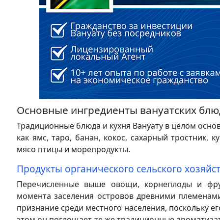
Основные ингредиенты вануатских блю
Традиционные блюда и кухня Вануату в целом основ
как ямс, таро, банан, кокос, сахарный тростник, к
мясо птицы и морепродукты.
Продукты органического сельского хозяйс
Перечисленные выше овощи, корнеплоды и фру
момента заселения островов древними племенами
признание среди местного населения, поскольку ег
этом он поглощает те же традиционные ароматизат