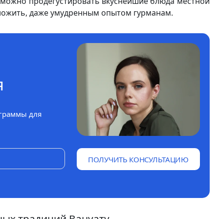
е можно продегустировать вкуснейшие блюда местной
едложить, даже умудренным опытом гурманам.
я
граммы для
ПОЛУЧИТЬ КОНСУЛЬТАЦИЮ
ых традиций Вануату