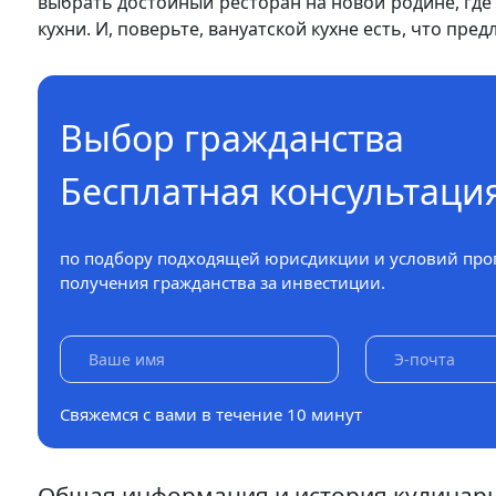
выбрать достойный ресторан на новой родине, гд
кухни. И, поверьте, вануатской кухне есть, что пр
Выбор гражданства
Бесплатная консультаци
по подбору подходящей юрисдикции и условий про
получения гражданства за инвестиции.
Свяжемся с вами в течение 10 минут
Общая информация и история кулинарн