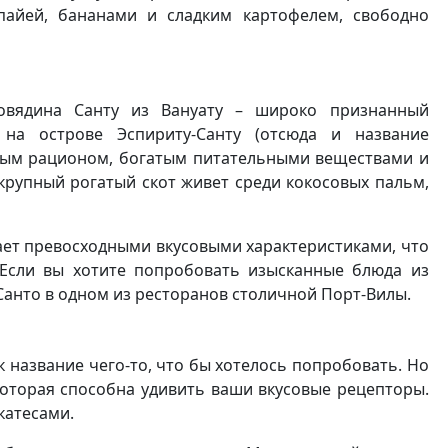
пайей, бананами и сладким картофелем, свободно
овядина Санту из Вануату – широко признанный
на острове Эспириту-Санту (отсюда и название
чным рационом, богатым питательными веществами и
крупный рогатый скот живет среди кокосовых пальм,
дает превосходными вкусовыми характеристиками, что
 Если вы хотите попробовать изысканные блюда из
Санто в одном из ресторанов столичной Порт-Вилы.
к название чего-то, что бы хотелось попробовать. Но
которая способна удивить ваши вкусовые рецепторы.
катесами.